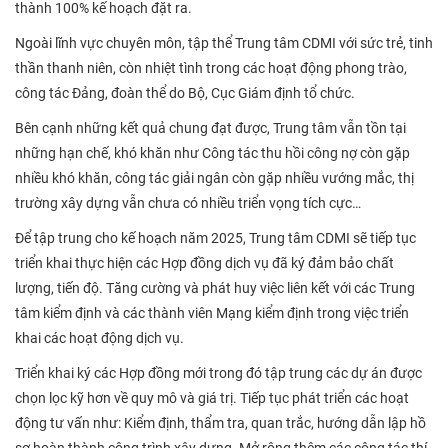
thành 100% kế hoạch đặt ra.
Ngoài lĩnh vực chuyên môn, tập thể Trung tâm CDMI với sức trẻ, tinh
thần thanh niên, còn nhiệt tình trong các hoạt động phong trào,
công tác Đảng, đoàn thể do Bộ, Cục Giám định tổ chức.
Bên cạnh những kết quả chung đạt được, Trung tâm vẫn tồn tại
những hạn chế, khó khăn như Công tác thu hồi công nợ còn gặp
nhiều khó khăn, công tác giải ngân còn gặp nhiều vướng mắc, thị
trường xây dựng vẫn chưa có nhiều triển vọng tích cực…
Để tập trung cho kế hoạch năm 2025, Trung tâm CDMI sẽ tiếp tục
triển khai thực hiện các Hợp đồng dịch vụ đã ký đảm bảo chất
lượng, tiến độ. Tăng cường và phát huy việc liên kết với các Trung
tâm kiểm định và các thành viên Mạng kiểm định trong việc triển
khai các hoạt động dịch vụ.
Triển khai ký các Hợp đồng mới trong đó tập trung các dự án được
chọn lọc kỹ hơn về quy mô và giá trị. Tiếp tục phát triển các hoạt
động tư vấn như: Kiểm định, thẩm tra, quan trắc, hướng dẫn lập hồ
sơ hoàn thành công trình xây dựng. Mở rộng thêm các công tác thí