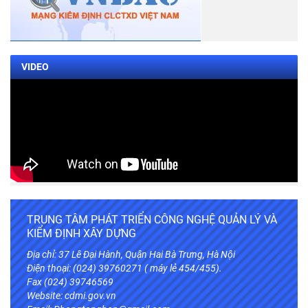
VIDEO
TRUNG TÂM PHÁT TRIỂN CÔNG NGHỆ QUẢN LÝ VÀ
KIỂM ĐỊNH XÂY DỰNG
Địa chỉ: 37 Lê Đại Hành, Quận Hai Bà Trưng, Hà Nội
Điện thoại: (024) 39760271 ( máy lẻ 454/455).
Fax (024) 39746569
Website:
cdmi.gov.vn