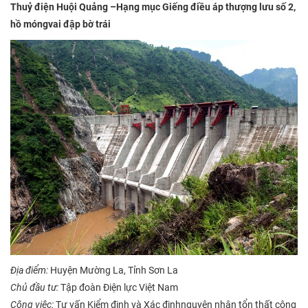
Thuỷ điện Huội Quảng –Hạng mục Giếng điều áp thượng lưu số 2,
hồ móngvai đập bờ trái
Địa điểm:
Huyện Mường La, Tỉnh Sơn La
Chủ đầu tư:
Tập đoàn Điện lực Việt Nam
Công việc:
Tư vấn Kiểm định và Xác địnhnguyên nhân tổn thất công