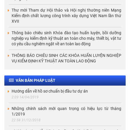
Thư mời Tham dự Hội thảo và Hội nghị thường niên Mạng
Kiểm định chất lượng công trình xây dựng Việt Nam lần thứ
XVII
Thông báo chiêu sinh Khóa đào tạo huấn luyện, bồi dưỡng
nghiệp vụ kiểm định kỹ thuật an toàn cho máy, thiết bị, vật tư
có yêu cầu nghiêm ngặt về an toàn lao động
THÔNG BÁO CHIÊU SINH CÁC KHÓA HUẤN LUYỆN NGHIỆP
VỤ KIỂM ĐỊNH KỸ THUẬT AN TOÀN LAO ĐỘNG
VĂN BẢN PHÁP LUẬT
Hướng dẫn về hồ sơ chuẩn bị đầu tư dự án
2:09 14/04/2019
Những chính sách mới quan trọng có hiệu lực từ tháng
1/2019
22:58 31/12/2018